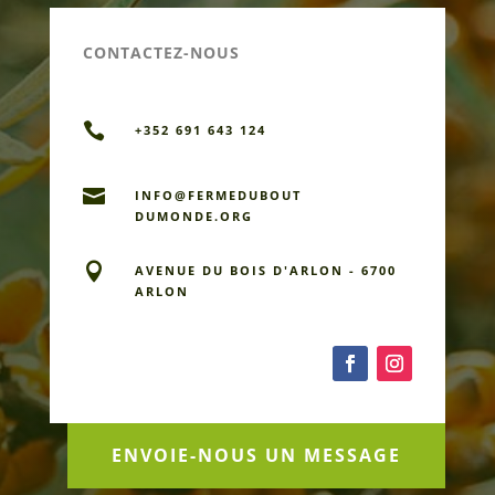
CONTACTEZ-NOUS

+352 691 643 124

INFO@FERMEDU­BOUT
DUMONDE.ORG

AVENUE DU BOIS D'ARLON - 6700
ARLON
ENVOIE-NOUS UN MESSAGE