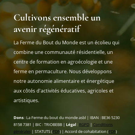
Cultivons ensemble un
avenir régénératif
La Ferme du Bout du Monde est un écolieu qui
combine une communauté résidentielle, un
centre de formation en agroécologie et une
ferme en permaculture. Nous développons
notre autonomie alimentaire et énergétique
aux côtés d'activités éducatives, agricoles et
artistiques.
Dons
: La Ferme du bout du monde asbl | IBAN : BE36 5230
8158 7381 | BIC : TRIOBEBB |
Légal
:
RGPD
|
Conditions
générales
| STATUTS (
PDF
) | Accord de cohabitation (
PDF
)