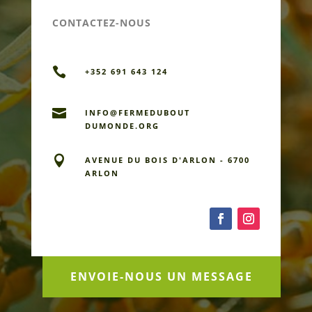
CONTACTEZ-NOUS

+352 691 643 124

INFO@FERMEDU­BOUT
DUMONDE.ORG

AVENUE DU BOIS D'ARLON - 6700
ARLON
ENVOIE-NOUS UN MESSAGE