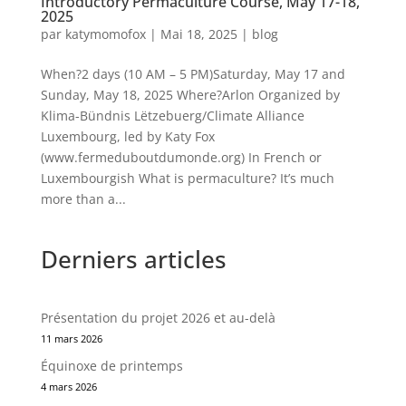
Introductory Permaculture Course, May 17-18,
2025
par
katymomofox
|
Mai 18, 2025
|
blog
When?2 days (10 AM – 5 PM)Saturday, May 17 and
Sunday, May 18, 2025 Where?Arlon Organized by
Klima-Bündnis Lëtzebuerg/Climate Alliance
Luxembourg, led by Katy Fox
(www.fermeduboutdumonde.org) In French or
Luxembourgish What is permaculture? It’s much
more than a...
Derniers articles
Présentation du projet 2026 et au-delà
11 mars 2026
Équinoxe de printemps
4 mars 2026