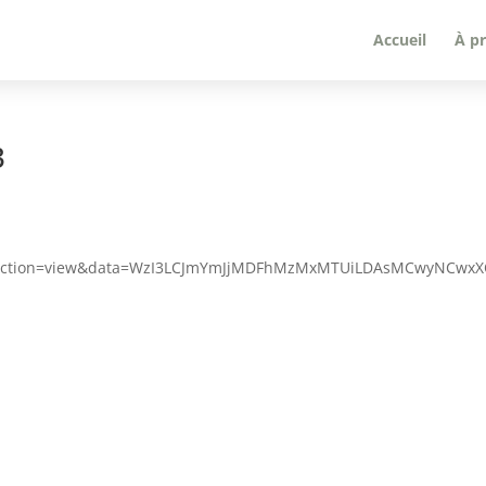
Accueil
À p
3
r&action=view&data=WzI3LCJmYmJjMDFhMzMxMTUiLDAsMCwyNCwx